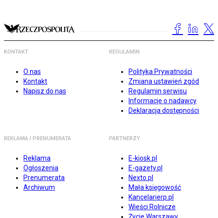
KONTAKT
REGULAMIN
O nas
Polityka Prywatności
Kontakt
Zmiana ustawień zgód
Napisz do nas
Regulamin serwisu
Informacje o nadawcy
Deklaracja dostępności
REKLAMA I PRENUMERATA
PARTNERZY
Reklama
E-kiosk.pl
Ogłoszenia
E-gazety.pl
Prenumerata
Nexto.pl
Archiwum
Mała księgowość
Kancelarierp.pl
Wieści Rolnicze
Życie Warszawy