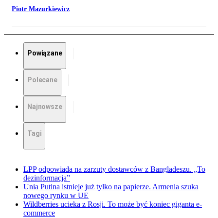
Piotr Mazurkiewicz
Powiązane
Polecane
Najnowsze
Tagi
LPP odpowiada na zarzuty dostawców z Bangladeszu. „To
dezinformacja”
Unia Putina istnieje już tylko na papierze. Armenia szuka
nowego rynku w UE
Wildberries ucieka z Rosji. To może być koniec giganta e-
commerce