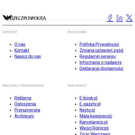
KONTAKT
REGULAMIN
O nas
Polityka Prywatności
Kontakt
Zmiana ustawień zgód
Napisz do nas
Regulamin serwisu
Informacje o nadawcy
Deklaracja dostępności
REKLAMA I PRENUMERATA
PARTNERZY
Reklama
E-kiosk.pl
Ogłoszenia
E-gazety.pl
Prenumerata
Nexto.pl
Archiwum
Mała księgowość
Kancelarierp.pl
Wieści Rolnicze
Życie Warszawy