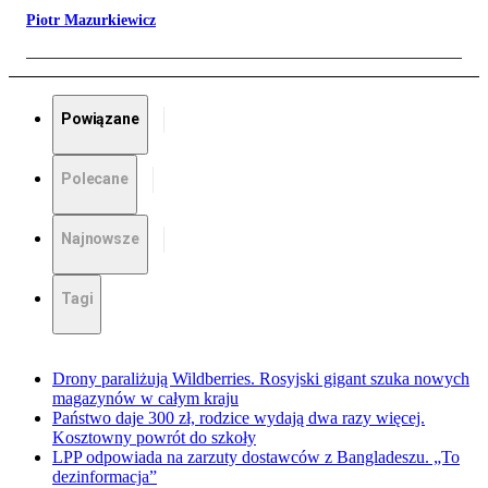
Piotr Mazurkiewicz
Powiązane
Polecane
Najnowsze
Tagi
Drony paraliżują Wildberries. Rosyjski gigant szuka nowych
magazynów w całym kraju
Państwo daje 300 zł, rodzice wydają dwa razy więcej.
Kosztowny powrót do szkoły
LPP odpowiada na zarzuty dostawców z Bangladeszu. „To
dezinformacja”