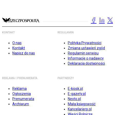
KONTAKT
REGULAMIN
O nas
Polityka Prywatności
Kontakt
Zmiana ustawień zgód
Napisz do nas
Regulamin serwisu
Informacje o nadawcy
Deklaracja dostępności
REKLAMA I PRENUMERATA
PARTNERZY
Reklama
E-kiosk.pl
Ogłoszenia
E-gazety.pl
Prenumerata
Nexto.pl
Archiwum
Mała księgowość
Kancelarierp.pl
Wieści Rolnicze