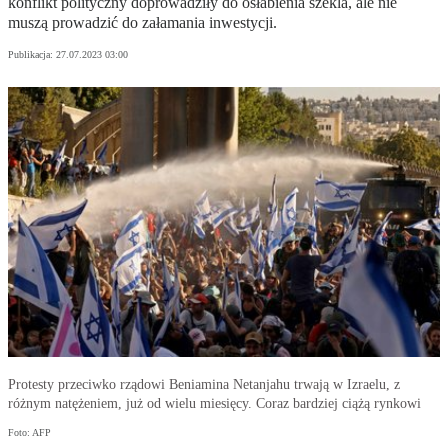
konflikt polityczny doprowadziły do osłabienia szekla, ale nie
muszą prowadzić do załamania inwestycji.
Publikacja:
27.07.2023 03:00
Protesty przeciwko rządowi Beniamina Netanjahu trwają w Izraelu, z
różnym natężeniem, już od wielu miesięcy. Coraz bardziej ciążą rynkowi
Foto: AFP