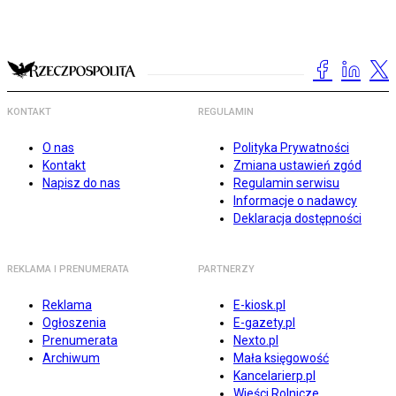
KONTAKT
REGULAMIN
O nas
Polityka Prywatności
Kontakt
Zmiana ustawień zgód
Napisz do nas
Regulamin serwisu
Informacje o nadawcy
Deklaracja dostępności
REKLAMA I PRENUMERATA
PARTNERZY
Reklama
E-kiosk.pl
Ogłoszenia
E-gazety.pl
Prenumerata
Nexto.pl
Archiwum
Mała księgowość
Kancelarierp.pl
Wieści Rolnicze