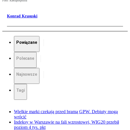
Foto: Rzeczpospolita
Konrad Krasuski
Powiązane
Polecane
Najnowsze
Tagi
Wielkie marki czekają przed bramą GPW. Debiuty mogą
wrócić
Indeksy w Warszawie na fali wzrostowej. WIG20 przebił
poziom 4 tys. pkt