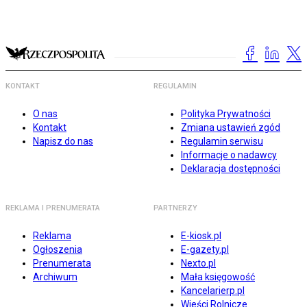
KONTAKT
REGULAMIN
O nas
Polityka Prywatności
Kontakt
Zmiana ustawień zgód
Napisz do nas
Regulamin serwisu
Informacje o nadawcy
Deklaracja dostępności
REKLAMA I PRENUMERATA
PARTNERZY
Reklama
E-kiosk.pl
Ogłoszenia
E-gazety.pl
Prenumerata
Nexto.pl
Archiwum
Mała księgowość
Kancelarierp.pl
Wieści Rolnicze