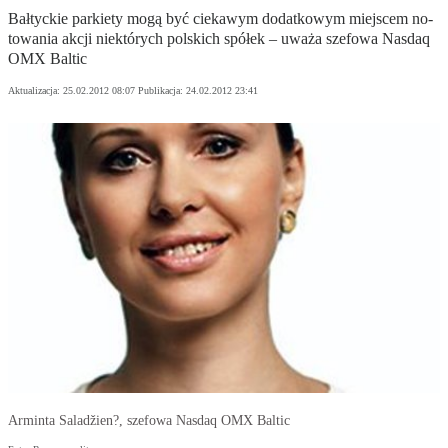
Bał­tyc­kie par­kie­ty mo­gą być cie­ka­wym do­dat­ko­wym miej­scem no­
to­wa­nia ak­cji nie­któ­rych pol­skich spół­ek – uwa­ża sze­fo­wa Na­sdaq
OMX Bal­tic
Aktualizacja:
25.02.2012 08:07
Publikacja:
24.02.2012 23:41
Ar­min­ta Sa­ladžien?, sze­fo­wa Na­sdaq OMX Bal­tic