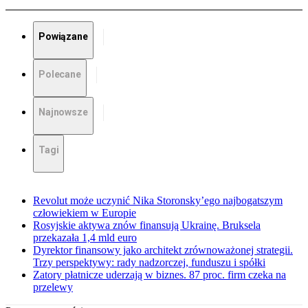
Powiązane
Polecane
Najnowsze
Tagi
Revolut może uczynić Nika Storonsky’ego najbogatszym
człowiekiem w Europie
Rosyjskie aktywa znów finansują Ukrainę. Bruksela
przekazała 1,4 mld euro
Dyrektor finansowy jako architekt zrównoważonej strategii.
Trzy perspektywy: rady nadzorczej, funduszu i spółki
Zatory płatnicze uderzają w biznes. 87 proc. firm czeka na
przelewy