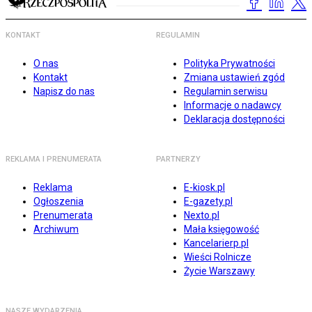
KONTAKT
REGULAMIN
O nas
Polityka Prywatności
Kontakt
Zmiana ustawień zgód
Napisz do nas
Regulamin serwisu
Informacje o nadawcy
Deklaracja dostępności
REKLAMA I PRENUMERATA
PARTNERZY
Reklama
E-kiosk.pl
Ogłoszenia
E-gazety.pl
Prenumerata
Nexto.pl
Archiwum
Mała księgowość
Kancelarierp.pl
Wieści Rolnicze
Życie Warszawy
NASZE WYDARZENIA