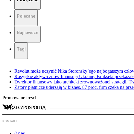
Polecane
Najnowsze
Tagi
Revolut może uczynić Nika Storonsky’ego najbogatszym czło
Rosyjskie aktywa znów finansują Ukrainę. Bruksela przekazała
Dyrektor finansowy jako architekt zrównoważonej strategii. Tr
Zatory płatnicze uderzają w biznes. 87 proc. firm czeka na prz
Promowane treści
KONTAKT
O nas