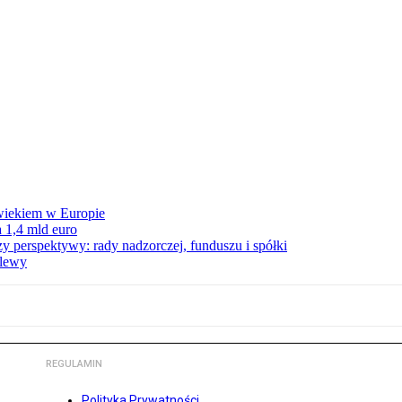
wiekiem w Europie
 1,4 mld euro
zy perspektywy: rady nadzorczej, funduszu i spółki
elewy
REGULAMIN
Polityka Prywatności