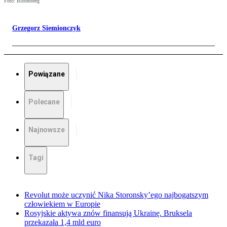
Foto: Bloomberg
Grzegorz Siemionczyk
Powiązane
Polecane
Najnowsze
Tagi
Revolut może uczynić Nika Storonsky’ego najbogatszym
człowiekiem w Europie
Rosyjskie aktywa znów finansują Ukrainę. Bruksela
przekazała 1,4 mld euro