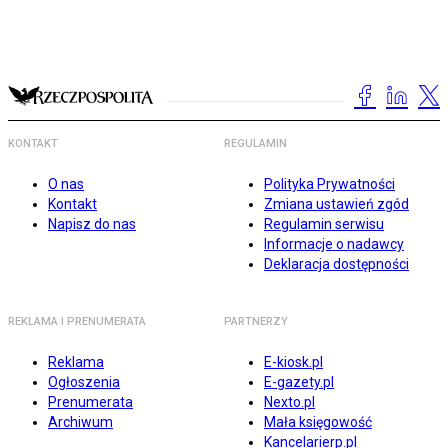
KONTAKT
REGULAMIN
O nas
Polityka Prywatności
Kontakt
Zmiana ustawień zgód
Napisz do nas
Regulamin serwisu
Informacje o nadawcy
Deklaracja dostępności
REKLAMA I PRENUMERATA
PARTNERZY
Reklama
E-kiosk.pl
Ogłoszenia
E-gazety.pl
Prenumerata
Nexto.pl
Archiwum
Mała księgowość
Kancelarierp.pl