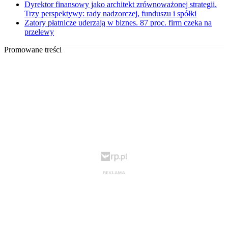
Dyrektor finansowy jako architekt zrównoważonej strategii.
Trzy perspektywy: rady nadzorczej, funduszu i spółki
Zatory płatnicze uderzają w biznes. 87 proc. firm czeka na
przelewy
Promowane treści