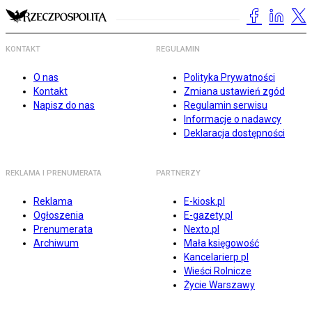
KONTAKT
REGULAMIN
O nas
Polityka Prywatności
Kontakt
Zmiana ustawień zgód
Napisz do nas
Regulamin serwisu
Informacje o nadawcy
Deklaracja dostępności
REKLAMA I PRENUMERATA
PARTNERZY
Reklama
E-kiosk.pl
Ogłoszenia
E-gazety.pl
Prenumerata
Nexto.pl
Archiwum
Mała księgowość
Kancelarierp.pl
Wieści Rolnicze
Życie Warszawy