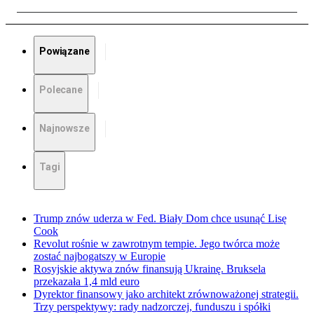
Powiązane
Polecane
Najnowsze
Tagi
Trump znów uderza w Fed. Biały Dom chce usunąć Lisę
Cook
Revolut rośnie w zawrotnym tempie. Jego twórca może
zostać najbogatszy w Europie
Rosyjskie aktywa znów finansują Ukrainę. Bruksela
przekazała 1,4 mld euro
Dyrektor finansowy jako architekt zrównoważonej strategii.
Trzy perspektywy: rady nadzorczej, funduszu i spółki