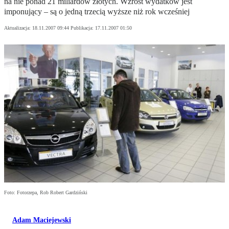
na nie ponad 21 miliardów złotych. Wzrost wydatków jest
imponujący – są o jedną trzecią wyższe niż rok wcześniej
Aktualizacja:
18.11.2007 09:44
Publikacja:
17.11.2007 01:50
Foto: Fotorzepa, Rob Robert Gardziński
Adam Maciejewski