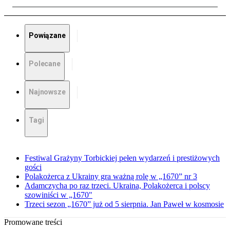
Powiązane
Polecane
Najnowsze
Tagi
Festiwal Grażyny Torbickiej pełen wydarzeń i prestiżowych
gości
Polakożerca z Ukrainy gra ważną rolę w „1670” nr 3
Adamczycha po raz trzeci. Ukraina, Polakożerca i polscy
szowiniści w „1670"
Trzeci sezon „1670” już od 5 sierpnia. Jan Paweł w kosmosie
Promowane treści