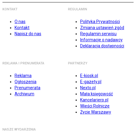
KONTAKT
REGULAMIN
O nas
Polityka Prywatności
Kontakt
Zmiana ustawień zgód
Napisz do nas
Regulamin serwisu
Informacje o nadawcy
Deklaracja dostępności
REKLAMA I PRENUMERATA
PARTNERZY
Reklama
E-kiosk.pl
Ogłoszenia
E-gazety.pl
Prenumerata
Nexto.pl
Archiwum
Mała księgowość
Kancelarierp.pl
Wieści Rolnicze
Życie Warszawy
NASZE WYDARZENIA