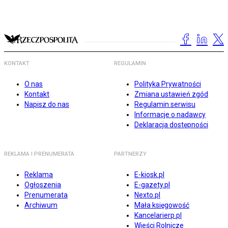
KONTAKT
REGULAMIN
O nas
Polityka Prywatności
Kontakt
Zmiana ustawień zgód
Napisz do nas
Regulamin serwisu
Informacje o nadawcy
Deklaracja dostępności
REKLAMA I PRENUMERATA
PARTNERZY
Reklama
E-kiosk.pl
Ogłoszenia
E-gazety.pl
Prenumerata
Nexto.pl
Archiwum
Mała księgowość
Kancelarierp.pl
Wieści Rolnicze