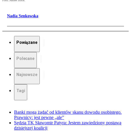
Foto: Adobe Stock
Nadia Senkowska
Powiązane
Polecane
Najnowsze
Tagi
Banki mogą żądać od klientów skanu dowodu osobistego.
Prawnicy: jest pewne „ale”
Sędzia TK Sławomir Patyra: Jestem zawiedziony postawą
dzisiejszej koalicji