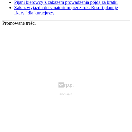
Pijani kierowcy z zakazem prowadzenia pójdą za kratki
Zakaz wyjazdu do sanatorium przez rok. Resort planuje
„kary” dla kuracjuszy
Promowane treści