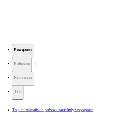
Powiązane
Polecane
Najnowsze
Tagi
Trzy muzułmańskie państwa zacieśniły współpracę