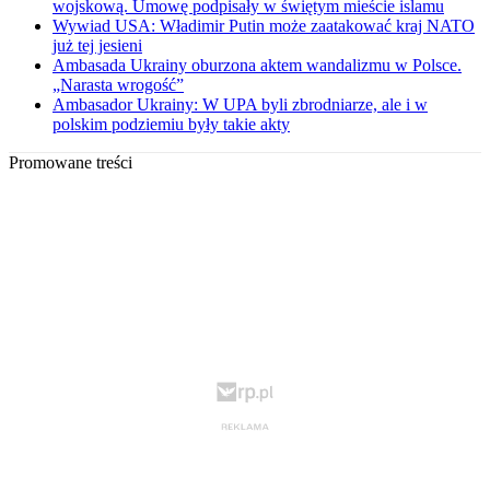
wojskową. Umowę podpisały w świętym mieście islamu
Wywiad USA: Władimir Putin może zaatakować kraj NATO
już tej jesieni
Ambasada Ukrainy oburzona aktem wandalizmu w Polsce.
„Narasta wrogość”
Ambasador Ukrainy: W UPA byli zbrodniarze, ale i w
polskim podziemiu były takie akty
Promowane treści