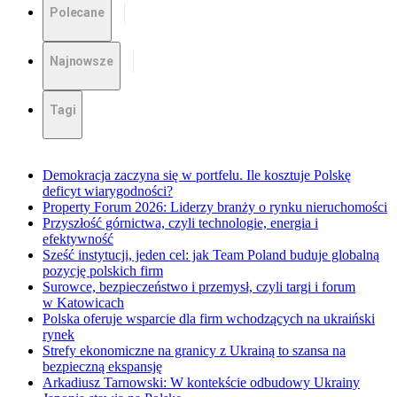
Polecane
Najnowsze
Tagi
Demokracja zaczyna się w portfelu. Ile kosztuje Polskę
deficyt wiarygodności?
Property Forum 2026: Liderzy branży o rynku nieruchomości
Przyszłość górnictwa, czyli technologie, energia i
efektywność
Sześć instytucji, jeden cel: jak Team Poland buduje globalną
pozycję polskich firm
Surowce, bezpieczeństwo i przemysł, czyli targi i forum
w Katowicach
Polska oferuje wsparcie dla firm wchodzących na ukraiński
rynek
Strefy ekonomiczne na granicy z Ukrainą to szansa na
bezpieczną ekspansję
Arkadiusz Tarnowski: W kontekście odbudowy Ukrainy