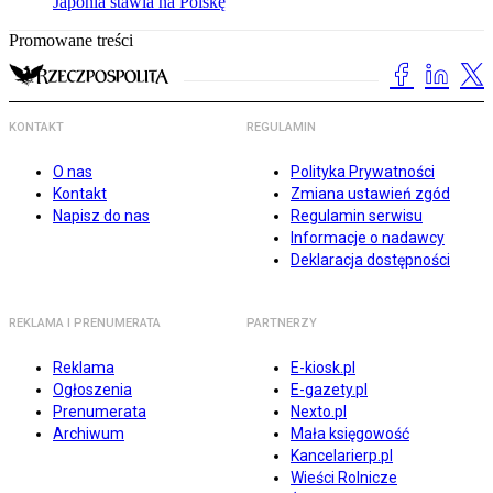
Japonia stawia na Polskę
Promowane treści
KONTAKT
REGULAMIN
O nas
Polityka Prywatności
Kontakt
Zmiana ustawień zgód
Napisz do nas
Regulamin serwisu
Informacje o nadawcy
Deklaracja dostępności
REKLAMA I PRENUMERATA
PARTNERZY
Reklama
E-kiosk.pl
Ogłoszenia
E-gazety.pl
Prenumerata
Nexto.pl
Archiwum
Mała księgowość
Kancelarierp.pl
Wieści Rolnicze