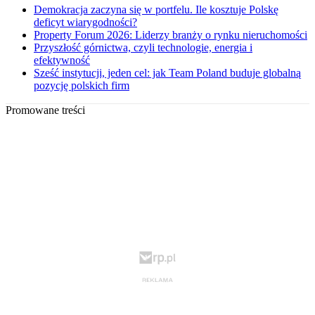
Demokracja zaczyna się w portfelu. Ile kosztuje Polskę
deficyt wiarygodności?
Property Forum 2026: Liderzy branży o rynku nieruchomości
Przyszłość górnictwa, czyli technologie, energia i
efektywność
Sześć instytucji, jeden cel: jak Team Poland buduje globalną
pozycję polskich firm
Promowane treści