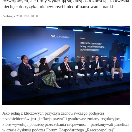
rozwojowych, ale firmy wykazują się dużą ostrożnością. To kwestia
niechęci do ryzyka, niepewności i niedofinansowania nauki.
Publikacja:
29.05.2026 00:00
Jako jedną z kluczowych przyczyn zachowawczego podejścia
przedsiębiorców jest „inflacja prawa” i gwałtowne zmiany regulacyjne,
które wywołują potrzebę przeczekania niepewnośc – przekonywali paneliści
w czasie dyskusji podczas Forum Gospodarczego „Rzeczpospolitej”