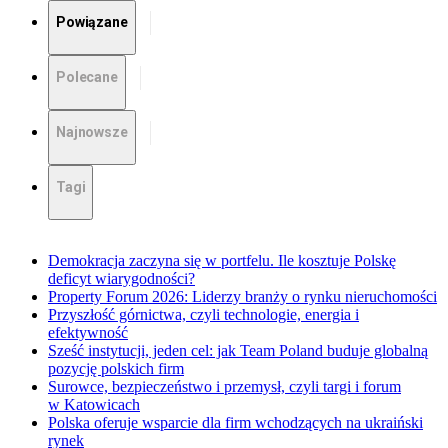
Powiązane
Polecane
Najnowsze
Tagi
Demokracja zaczyna się w portfelu. Ile kosztuje Polskę
deficyt wiarygodności?
Property Forum 2026: Liderzy branży o rynku nieruchomości
Przyszłość górnictwa, czyli technologie, energia i
efektywność
Sześć instytucji, jeden cel: jak Team Poland buduje globalną
pozycję polskich firm
Surowce, bezpieczeństwo i przemysł, czyli targi i forum
w Katowicach
Polska oferuje wsparcie dla firm wchodzących na ukraiński
rynek