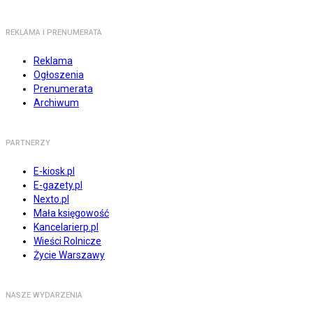
REKLAMA I PRENUMERATA
Reklama
Ogłoszenia
Prenumerata
Archiwum
PARTNERZY
E-kiosk.pl
E-gazety.pl
Nexto.pl
Mała księgowość
Kancelarierp.pl
Wieści Rolnicze
Życie Warszawy
NASZE WYDARZENIA