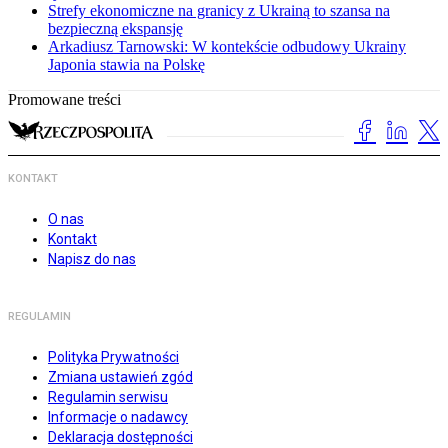
Strefy ekonomiczne na granicy z Ukrainą to szansa na
bezpieczną ekspansję
Arkadiusz Tarnowski: W kontekście odbudowy Ukrainy
Japonia stawia na Polskę
Promowane treści
KONTAKT
O nas
Kontakt
Napisz do nas
REGULAMIN
Polityka Prywatności
Zmiana ustawień zgód
Regulamin serwisu
Informacje o nadawcy
Deklaracja dostępności