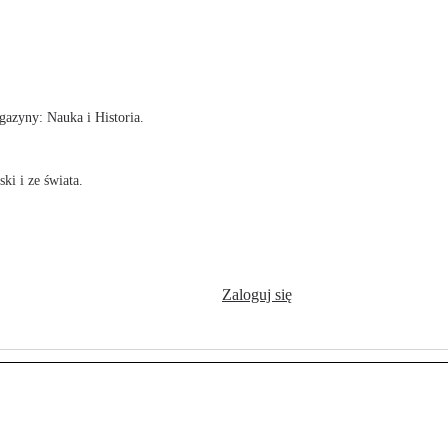
!
azyny: Nauka i Historia.
ki i ze świata.
Zaloguj się