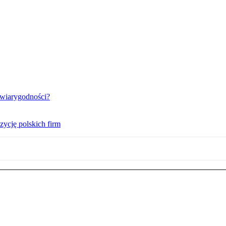
t wiarygodności?
zycję polskich firm