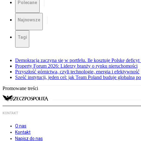
Polecane
Najnowsze
Tagi
Demokracja zaczyna się w portfelu. Ile kosztuje Polskę deficy
Property Forum 2026: Liderzy branży o rynku nieruchomości
Przyszłość górnictwa, czyli technologie, energia i efektywność
Sześć instytucji, jeden cel: jak Team Poland buduje globalną po
Promowane treści
KONTAKT
O nas
Kontakt
Napisz do nas