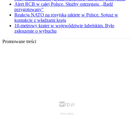
Alert RCB w całej Polsce. Służby ostrzegają. „Bądź
przygotowany"
Reakcja NATO na rosyjską rakietę w Polsce. Sojusz w
kontakcie z władzami kraju
10-metrowy krater w województwie lubelskim. Było
zgłoszenie o wybuchu
Promowane treści