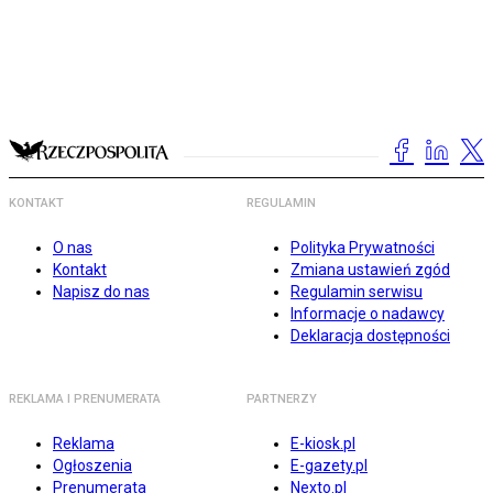
KONTAKT
REGULAMIN
O nas
Polityka Prywatności
Kontakt
Zmiana ustawień zgód
Napisz do nas
Regulamin serwisu
Informacje o nadawcy
Deklaracja dostępności
REKLAMA I PRENUMERATA
PARTNERZY
Reklama
E-kiosk.pl
Ogłoszenia
E-gazety.pl
Prenumerata
Nexto.pl