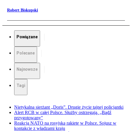
Robert Biskupski
Powiązane
Polecane
Najnowsze
Tagi
Nietykalna sierżant „Doris”. Drugie życie tajnej policjantki
Alert RCB w całej Polsce. Służby ostrzegają. „Bądź
przygotowany"
Reakcja NATO na rosyjską rakietę w Polsce. Sojusz w
kontakcie z władzami kraju