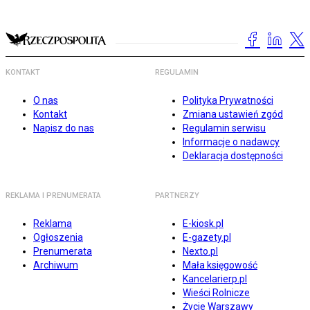
KONTAKT
REGULAMIN
O nas
Polityka Prywatności
Kontakt
Zmiana ustawień zgód
Napisz do nas
Regulamin serwisu
Informacje o nadawcy
Deklaracja dostępności
REKLAMA I PRENUMERATA
PARTNERZY
Reklama
E-kiosk.pl
Ogłoszenia
E-gazety.pl
Prenumerata
Nexto.pl
Archiwum
Mała księgowość
Kancelarierp.pl
Wieści Rolnicze
Życie Warszawy