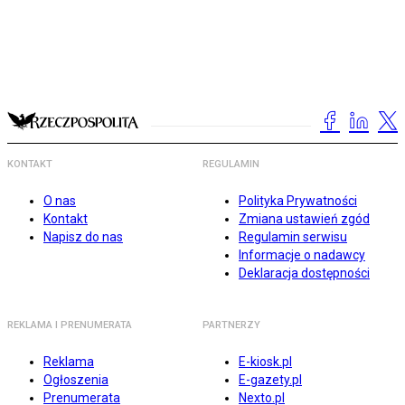
KONTAKT
REGULAMIN
O nas
Polityka Prywatności
Kontakt
Zmiana ustawień zgód
Napisz do nas
Regulamin serwisu
Informacje o nadawcy
Deklaracja dostępności
REKLAMA I PRENUMERATA
PARTNERZY
Reklama
E-kiosk.pl
Ogłoszenia
E-gazety.pl
Prenumerata
Nexto.pl