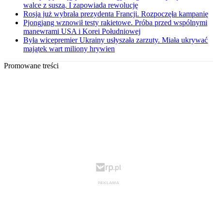
walce z suszą. I zapowiada rewolucję
Rosja już wybrała prezydenta Francji. Rozpoczęła kampanię
Pjongjang wznowił testy rakietowe. Próba przed wspólnymi
manewrami USA i Korei Południowej
Była wicepremier Ukrainy usłyszała zarzuty. Miała ukrywać
majątek wart miliony hrywien
Promowane treści