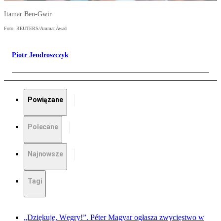
Itamar Ben-Gwir
Foto: REUTERS/Ammar Awad
Piotr Jendroszczyk
Powiązane
Polecane
Najnowsze
Tagi
„Dziękuję, Węgry!”. Péter Magyar ogłasza zwycięstwo w