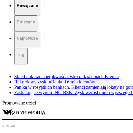
Powiązane
Polecane
Najnowsze
Tagi
Sbierbank traci cierpliwość. Ostro o działaniach Kremla
Rekordowy zysk mBanku i 6 mln klientów
Panika w rosyjskich bankach. Klienci zamieniają lokaty na go
Zaskakujące wyniki ING BSK. Zysk wzrósł mimo wyższego 
Promowane treści
KONTAKT