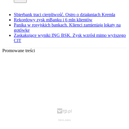
Sbierbank traci cierpliwość. Ostro o działaniach Kremla
Rekordowy zysk mBanku i 6 mln klientów
Panika w rosyjskich bankach. Klienci zamieniają lokaty na
gotówkę
Zaskakujące wyniki ING BSK. Zysk wzrósł mimo wyższego
CIT
Promowane treści