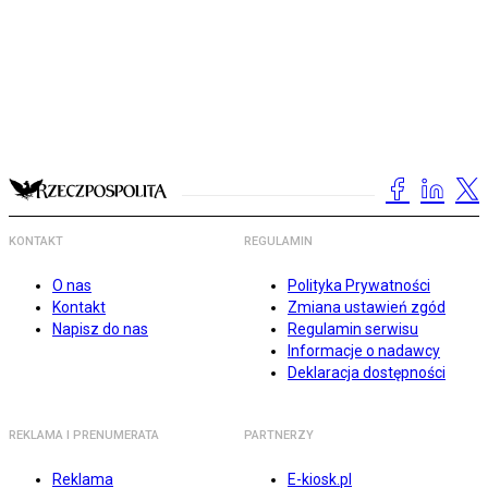
KONTAKT
REGULAMIN
O nas
Polityka Prywatności
Kontakt
Zmiana ustawień zgód
Napisz do nas
Regulamin serwisu
Informacje o nadawcy
Deklaracja dostępności
REKLAMA I PRENUMERATA
PARTNERZY
Reklama
E-kiosk.pl