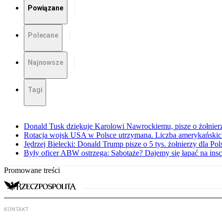
Powiązane
Polecane
Najnowsze
Tagi
Donald Tusk dziękuje Karolowi Nawrockiemu, pisze o żołnier
Rotacja wojsk USA w Polsce utrzymana. Liczba amerykańskic
Jędrzej Bielecki: Donald Trump pisze o 5 tys. żołnierzy dla Po
Były oficer ABW ostrzega: Sabotaże? Dajemy się łapać na insc
Promowane treści
KONTAKT