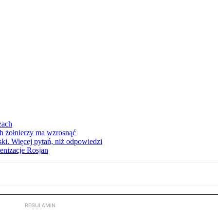
zach
h żołnierzy ma wzrosnąć
lski. Więcej pytań, niż odpowiedzi
enizacje Rosjan
REGULAMIN