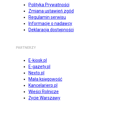
Polityka Prywatności
Zmiana ustawień zgód
Regulamin serwisu
Informacje o nadawcy
Deklaracja dostępności
PARTNERZY
E-kiosk.pl
E-gazety.pl
Nexto.pl
Mała księgowość
Kancelarierp.pl
Wieści Rolnicze
Życie Warszawy