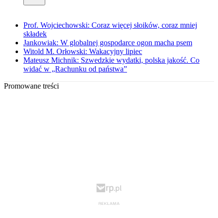
Prof. Wojciechowski: Coraz więcej słoików, coraz mniej
składek
Jankowiak: W globalnej gospodarce ogon macha psem
Witold M. Orłowski: Wakacyjny lipiec
Mateusz Michnik: Szwedzkie wydatki, polska jakość. Co
widać w „Rachunku od państwa”
Promowane treści