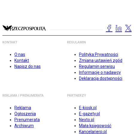
KONTAKT
REGULAMIN
O nas
Polityka Prywatności
Kontakt
Zmiana ustawień zgód
Napisz do nas
Regulamin serwisu
Informacje o nadawcy
Deklaracja dostępności
REKLAMA I PRENUMERATA
PARTNERZY
Reklama
E-kiosk.pl
Ogłoszenia
E-gazety.pl
Prenumerata
Nexto.pl
Archiwum
Mała księgowość
Kancelarierp.pl