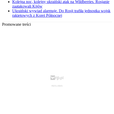
Kolejna noc, kolejny ukraiński atak na Wildberries. Rosjanie
zaatakowali Kijów
Ukraiński wywiad alarmuje. Do Rosji trafiła jednostka wojsk
rakietowych z Korei Północnej
Promowane treści