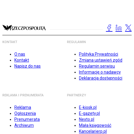
KONTAKT
REGULAMIN
O nas
Polityka Prywatności
Kontakt
Zmiana ustawień zgód
Napisz do nas
Regulamin serwisu
Informacje o nadawcy
Deklaracja dostępności
REKLAMA I PRENUMERATA
PARTNERZY
Reklama
E-kiosk.pl
Ogłoszenia
E-gazety.pl
Prenumerata
Nexto.pl
Archiwum
Mała księgowość
Kancelarierp.pl