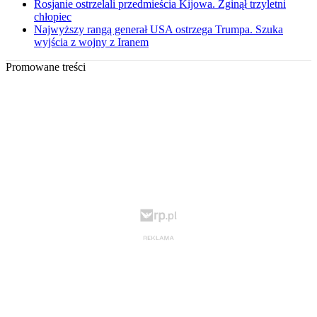
Rosjanie ostrzelali przedmieścia Kijowa. Zginął trzyletni
chłopiec
Najwyższy rangą generał USA ostrzega Trumpa. Szuka
wyjścia z wojny z Iranem
Promowane treści