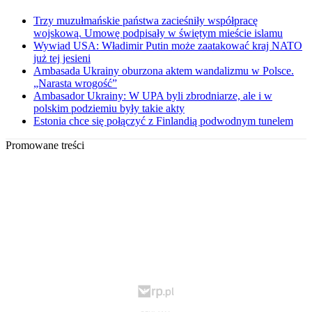
Trzy muzułmańskie państwa zacieśniły współpracę
wojskową. Umowę podpisały w świętym mieście islamu
Wywiad USA: Władimir Putin może zaatakować kraj NATO
już tej jesieni
Ambasada Ukrainy oburzona aktem wandalizmu w Polsce.
„Narasta wrogość”
Ambasador Ukrainy: W UPA byli zbrodniarze, ale i w
polskim podziemiu były takie akty
Estonia chce się połączyć z Finlandią podwodnym tunelem
Promowane treści