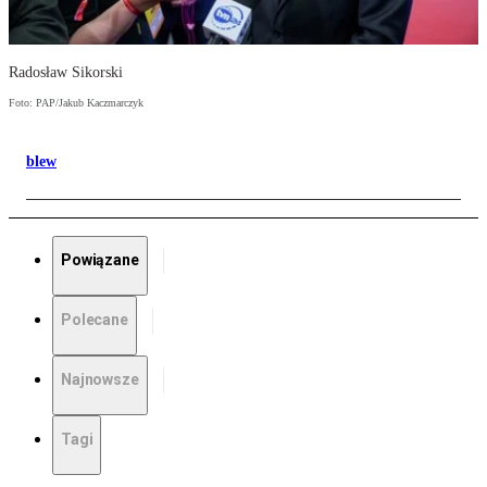
Radosław Sikorski
Foto: PAP/Jakub Kaczmarczyk
blew
Powiązane
Polecane
Najnowsze
Tagi