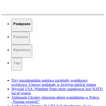
Powiązane
Polecane
Najnowsze
Tagi
Trzy muzułmańskie państwa zacieśniły współpracę
wojskową. Umowę podpisały w świętym mieście islamu
Wywiad USA: Władimir Putin może zaatakować kraj NATO
już tej jesieni
Ambasada Ukrainy oburzona aktem wandalizmu w Polsce.
„Narasta wrogość”
Ambasador Ukrainy: W UPA byli zbrodniarze, ale i w