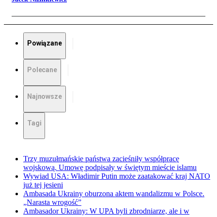
Powiązane
Polecane
Najnowsze
Tagi
Trzy muzułmańskie państwa zacieśniły współpracę
wojskową. Umowę podpisały w świętym mieście islamu
Wywiad USA: Władimir Putin może zaatakować kraj NATO
już tej jesieni
Ambasada Ukrainy oburzona aktem wandalizmu w Polsce.
„Narasta wrogość”
Ambasador Ukrainy: W UPA byli zbrodniarze, ale i w