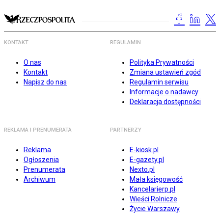
KONTAKT
REGULAMIN
O nas
Polityka Prywatności
Kontakt
Zmiana ustawień zgód
Napisz do nas
Regulamin serwisu
Informacje o nadawcy
Deklaracja dostępności
REKLAMA I PRENUMERATA
PARTNERZY
Reklama
E-kiosk.pl
Ogłoszenia
E-gazety.pl
Prenumerata
Nexto.pl
Archiwum
Mała księgowość
Kancelarierp.pl
Wieści Rolnicze
Życie Warszawy