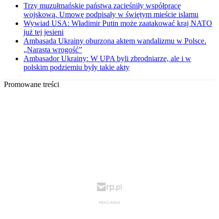
Trzy muzułmańskie państwa zacieśniły współpracę
wojskową. Umowę podpisały w świętym mieście islamu
Wywiad USA: Władimir Putin może zaatakować kraj NATO
już tej jesieni
Ambasada Ukrainy oburzona aktem wandalizmu w Polsce.
„Narasta wrogość”
Ambasador Ukrainy: W UPA byli zbrodniarze, ale i w
polskim podziemiu były takie akty
Promowane treści