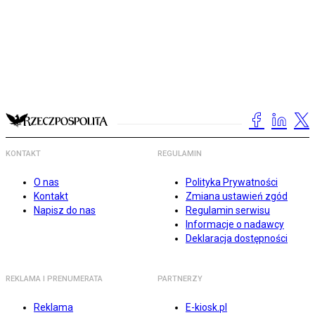
KONTAKT
REGULAMIN
O nas
Polityka Prywatności
Kontakt
Zmiana ustawień zgód
Napisz do nas
Regulamin serwisu
Informacje o nadawcy
Deklaracja dostępności
REKLAMA I PRENUMERATA
PARTNERZY
Reklama
E-kiosk.pl