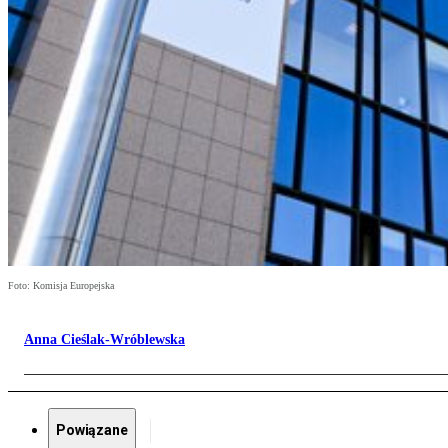
Foto: Komisja Europejska
Anna Cieślak-Wróblewska
Powiązane