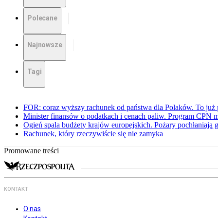
Polecane
Najnowsze
Tagi
FOR: coraz wyższy rachunek od państwa dla Polaków. To już p
Minister finansów o podatkach i cenach paliw. Program CPN 
Ogień spala budżety krajów europejskich. Pożary pochłaniają 
Rachunek, który rzeczywiście się nie zamyka
Promowane treści
KONTAKT
O nas