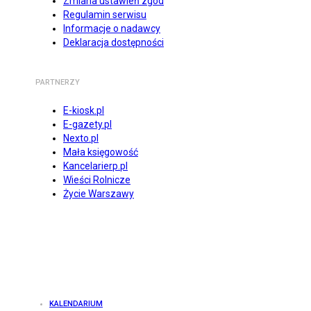
Zmiana ustawień zgód
Regulamin serwisu
Informacje o nadawcy
Deklaracja dostępności
PARTNERZY
E-kiosk.pl
E-gazety.pl
Nexto.pl
Mała księgowość
Kancelarierp.pl
Wieści Rolnicze
Życie Warszawy
KALENDARIUM