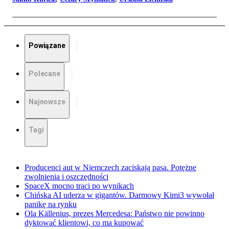
Powiązane
Polecane
Najnowsze
Tagi
Producenci aut w Niemczech zaciskają pasa. Potężne
zwolnienia i oszczędności
SpaceX mocno traci po wynikach
Chińska AI uderza w gigantów. Darmowy Kimi3 wywołał
panikę na rynku
Ola Källenius, prezes Mercedesa: Państwo nie powinno
dyktować klientowi, co ma kupować