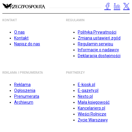
KONTAKT
REGULAMIN
O nas
Polityka Prywatności
Kontakt
Zmiana ustawień zgód
Napisz do nas
Regulamin serwisu
Informacje o nadawcy
Deklaracja dostępności
REKLAMA I PRENUMERATA
PARTNERZY
Reklama
E-kiosk.pl
Ogłoszenia
E-gazety.pl
Prenumerata
Nexto.pl
Archiwum
Mała księgowość
Kancelarierp.pl
Wieści Rolnicze
Życie Warszawy