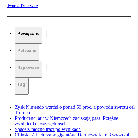
Iwona Trusewicz
Powiązane
Polecane
Najnowsze
Tagi
Zysk Nintendo wzrósł o ponad 50 proc. z powodu zwrotu ceł
Trumpa
Producenci aut w Niemczech zaciskają pasa. Potężne
zwolnienia i oszczędności
SpaceX mocno traci po wynikach
Chińska AI uderza w gigantów. Darmowy Kimi3 wywołał