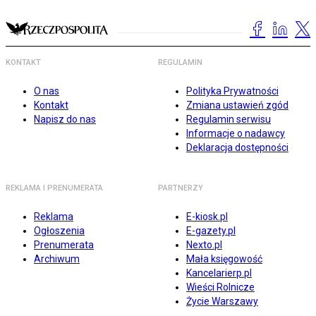
KONTAKT
REGULAMIN
O nas
Polityka Prywatności
Kontakt
Zmiana ustawień zgód
Napisz do nas
Regulamin serwisu
Informacje o nadawcy
Deklaracja dostępności
REKLAMA I PRENUMERATA
PARTNERZY
Reklama
E-kiosk.pl
Ogłoszenia
E-gazety.pl
Prenumerata
Nexto.pl
Archiwum
Mała księgowość
Kancelarierp.pl
Wieści Rolnicze
Życie Warszawy