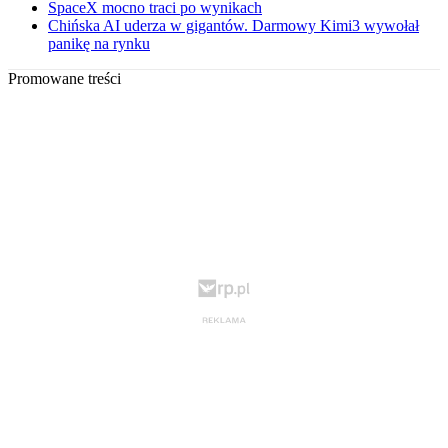
SpaceX mocno traci po wynikach
Chińska AI uderza w gigantów. Darmowy Kimi3 wywołał
panikę na rynku
Promowane treści