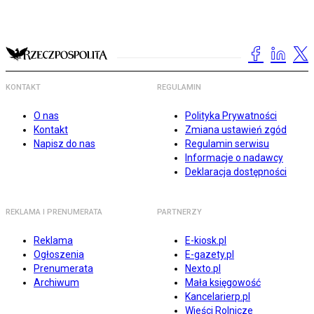
KONTAKT
REGULAMIN
O nas
Polityka Prywatności
Kontakt
Zmiana ustawień zgód
Napisz do nas
Regulamin serwisu
Informacje o nadawcy
Deklaracja dostępności
REKLAMA I PRENUMERATA
PARTNERZY
Reklama
E-kiosk.pl
Ogłoszenia
E-gazety.pl
Prenumerata
Nexto.pl
Archiwum
Mała księgowość
Kancelarierp.pl
Wieści Rolnicze