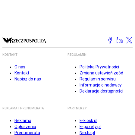
KONTAKT
REGULAMIN
O nas
Polityka Prywatności
Kontakt
Zmiana ustawień zgód
Napisz do nas
Regulamin serwisu
Informacje o nadawcy
Deklaracja dostępności
REKLAMA I PRENUMERATA
PARTNERZY
Reklama
E-kiosk.pl
Ogłoszenia
E-gazety.pl
Prenumerata
Nexto.pl