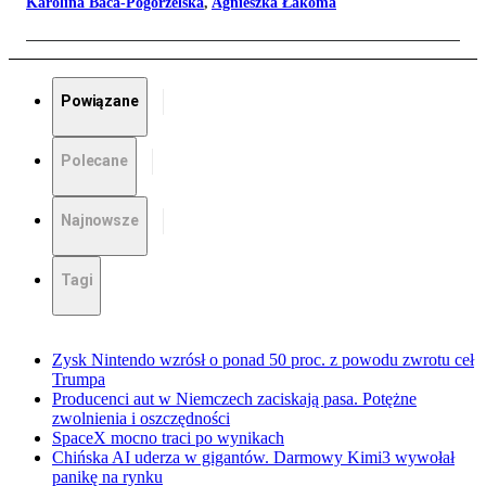
Karolina Baca-Pogorzelska
,
Agnieszka Łakoma
Powiązane
Polecane
Najnowsze
Tagi
Zysk Nintendo wzrósł o ponad 50 proc. z powodu zwrotu ceł
Trumpa
Producenci aut w Niemczech zaciskają pasa. Potężne
zwolnienia i oszczędności
SpaceX mocno traci po wynikach
Chińska AI uderza w gigantów. Darmowy Kimi3 wywołał
panikę na rynku