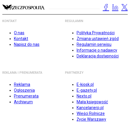
KONTAKT
REGULAMIN
O nas
Polityka Prywatności
Kontakt
Zmiana ustawień zgód
Napisz do nas
Regulamin serwisu
Informacje o nadawcy
Deklaracja dostępności
REKLAMA I PRENUMERATA
PARTNERZY
Reklama
E-kiosk.pl
Ogłoszenia
E-gazety.pl
Prenumerata
Nexto.pl
Archiwum
Mała księgowość
Kancelarierp.pl
Wieści Rolnicze
Życie Warszawy