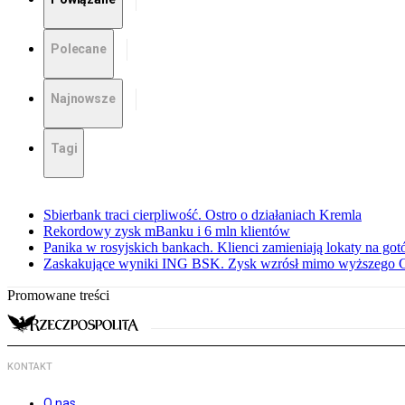
Polecane
Najnowsze
Tagi
Sbierbank traci cierpliwość. Ostro o działaniach Kremla
Rekordowy zysk mBanku i 6 mln klientów
Panika w rosyjskich bankach. Klienci zamieniają lokaty na go
Zaskakujące wyniki ING BSK. Zysk wzrósł mimo wyższego 
Promowane treści
KONTAKT
O nas