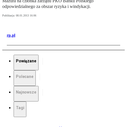
Mazura na członka zarządu PKO Banku Polskiego
odpowiedzialnego za obszar ryzyka i windykacji.
Publikacja:
08.01.2013 16:06
rp.pl
Powiązane
Polecane
Najnowsze
Tagi