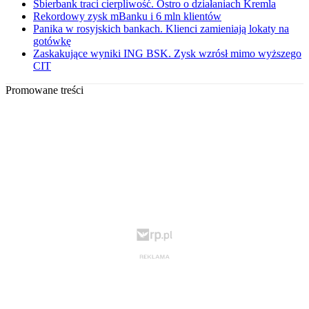
Sbierbank traci cierpliwość. Ostro o działaniach Kremla
Rekordowy zysk mBanku i 6 mln klientów
Panika w rosyjskich bankach. Klienci zamieniają lokaty na
gotówkę
Zaskakujące wyniki ING BSK. Zysk wzrósł mimo wyższego
CIT
Promowane treści