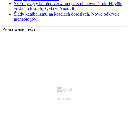
Sześć tysięcy lat nieprzerwanego osadnictwa. Çadır Höyük
odsłania historię życia w Anatolii
Ślady kanibalizmu na kościach dorosłych. Nowe odkrycie
archeologów
Promowane treści