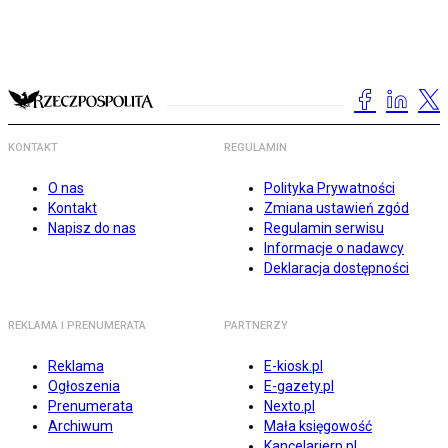
KONTAKT
REGULAMIN
O nas
Polityka Prywatności
Kontakt
Zmiana ustawień zgód
Napisz do nas
Regulamin serwisu
Informacje o nadawcy
Deklaracja dostępności
REKLAMA I PRENUMERATA
PARTNERZY
Reklama
E-kiosk.pl
Ogłoszenia
E-gazety.pl
Prenumerata
Nexto.pl
Archiwum
Mała księgowość
Kancelarierp.pl