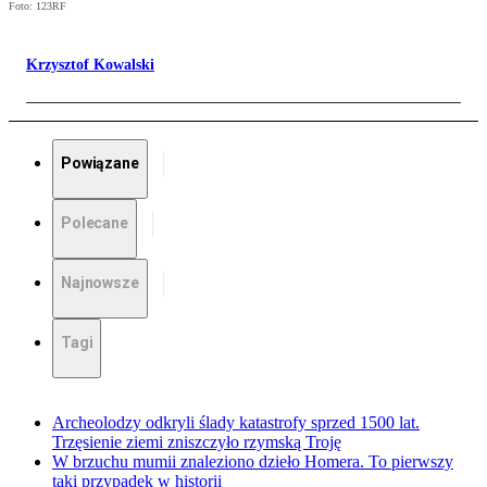
Foto: 123RF
Krzysztof Kowalski
Powiązane
Polecane
Najnowsze
Tagi
Archeolodzy odkryli ślady katastrofy sprzed 1500 lat.
Trzęsienie ziemi zniszczyło rzymską Troję
W brzuchu mumii znaleziono dzieło Homera. To pierwszy
taki przypadek w historii