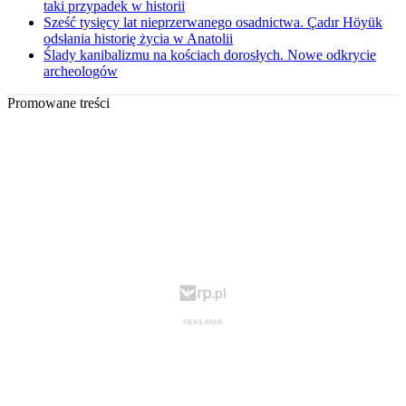
taki przypadek w historii
Sześć tysięcy lat nieprzerwanego osadnictwa. Çadır Höyük
odsłania historię życia w Anatolii
Ślady kanibalizmu na kościach dorosłych. Nowe odkrycie
archeologów
Promowane treści