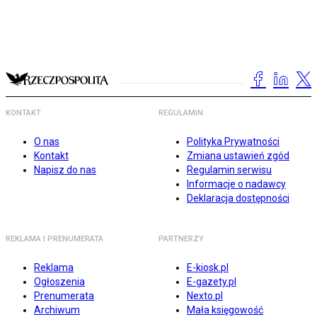
KONTAKT
REGULAMIN
O nas
Polityka Prywatności
Kontakt
Zmiana ustawień zgód
Napisz do nas
Regulamin serwisu
Informacje o nadawcy
Deklaracja dostępności
REKLAMA I PRENUMERATA
PARTNERZY
Reklama
E-kiosk.pl
Ogłoszenia
E-gazety.pl
Prenumerata
Nexto.pl
Archiwum
Mała księgowość