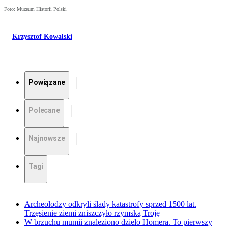
Foto: Muzeum Historii Polski
Krzysztof Kowalski
Powiązane
Polecane
Najnowsze
Tagi
Archeolodzy odkryli ślady katastrofy sprzed 1500 lat.
Trzęsienie ziemi zniszczyło rzymską Troję
W brzuchu mumii znaleziono dzieło Homera. To pierwszy