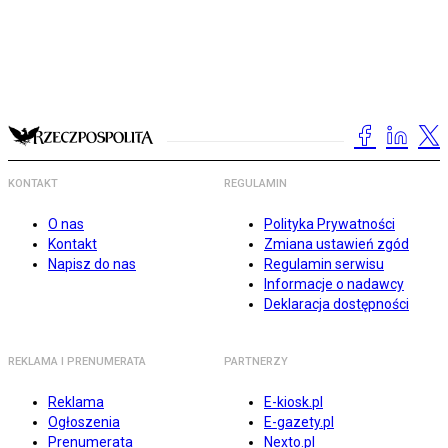
KONTAKT
REGULAMIN
O nas
Polityka Prywatności
Kontakt
Zmiana ustawień zgód
Napisz do nas
Regulamin serwisu
Informacje o nadawcy
Deklaracja dostępności
REKLAMA I PRENUMERATA
PARTNERZY
Reklama
E-kiosk.pl
Ogłoszenia
E-gazety.pl
Prenumerata
Nexto.pl