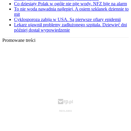
Co dziesiąty Polak w ogóle nie pije wody. NFZ bije na alarm
To nie woda nawadnia najlepiej. A osiem szklanek dziennie to
mit
Cyklosporoza zabija w USA. Są pierwsze ofiary epidemii
Lekarz ujawnił problemy zadłużonego szpitala. Dziewięć dni
później dostał wypowiedzenie
Promowane treści