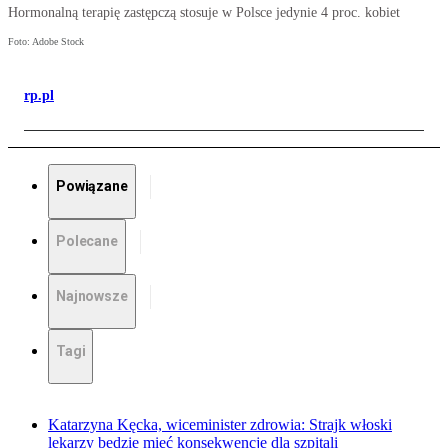
Hormonalną terapię zastępczą stosuje w Polsce jedynie 4 proc. kobiet
Foto: Adobe Stock
rp.pl
Powiązane
Polecane
Najnowsze
Tagi
Katarzyna Kęcka, wiceminister zdrowia: Strajk włoski
lekarzy będzie mieć konsekwencje dla szpitali