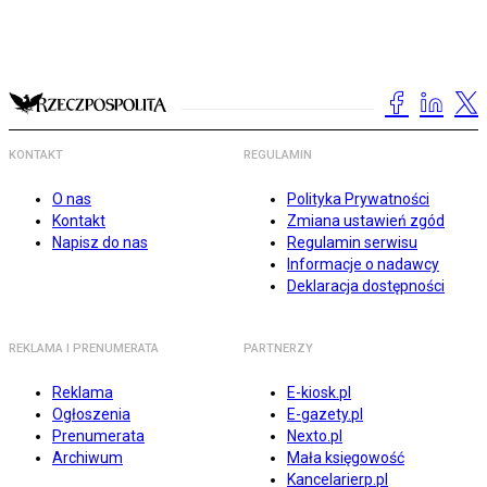
KONTAKT
REGULAMIN
O nas
Polityka Prywatności
Kontakt
Zmiana ustawień zgód
Napisz do nas
Regulamin serwisu
Informacje o nadawcy
Deklaracja dostępności
REKLAMA I PRENUMERATA
PARTNERZY
Reklama
E-kiosk.pl
Ogłoszenia
E-gazety.pl
Prenumerata
Nexto.pl
Archiwum
Mała księgowość
Kancelarierp.pl