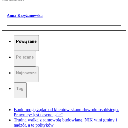
Foto: Adobe Stock
Anna Krzyżanowska
Powiązane
Polecane
Najnowsze
Tagi
Banki mogą żądać od klientów skanu dowodu osobistego.
Prawnicy: jest pewne „ale”
Trudna walka z samowolą budowlaną. NIK wini gminy i
nadzór, a te polityków