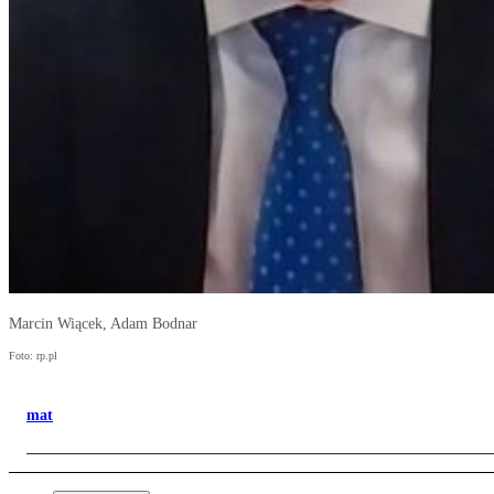
Marcin Wiącek, Adam Bodnar
Foto: rp.pl
mat