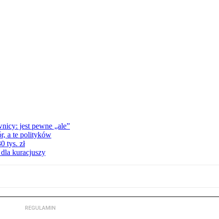
nicy: jest pewne „ale”
, a te polityków
 tys. zł
 dla kuracjuszy
REGULAMIN