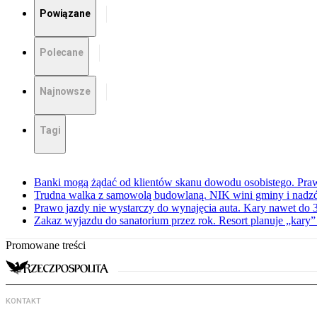
Powiązane
Polecane
Najnowsze
Tagi
Banki mogą żądać od klientów skanu dowodu osobistego. Praw
Trudna walka z samowolą budowlaną. NIK wini gminy i nadzór
Prawo jazdy nie wystarczy do wynajęcia auta. Kary nawet do 30
Zakaz wyjazdu do sanatorium przez rok. Resort planuje „kary”
Promowane treści
KONTAKT