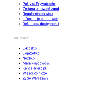
Polityka Prywatności
Zmiana ustawień zgód
Regulamin serwisu
Informacje o nadawcy
Deklaracja dostępności
PARTNERZY
E-kiosk.pl
E-gazety.pl
Nexto.pl
Mała księgowość
Kancelarierp.pl
Wieści Rolnicze
Życie Warszawy