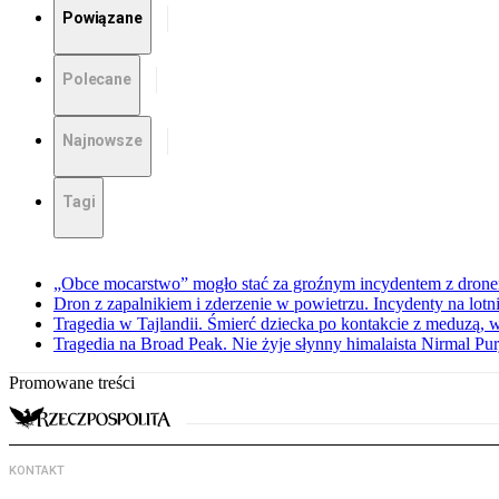
Powiązane
Polecane
Najnowsze
Tagi
„Obce mocarstwo” mogło stać za groźnym incydentem z drone
Dron z zapalnikiem i zderzenie w powietrzu. Incydenty na lot
Tragedia w Tajlandii. Śmierć dziecka po kontakcie z meduzą, w
Tragedia na Broad Peak. Nie żyje słynny himalaista Nirmal Pur
Promowane treści
KONTAKT