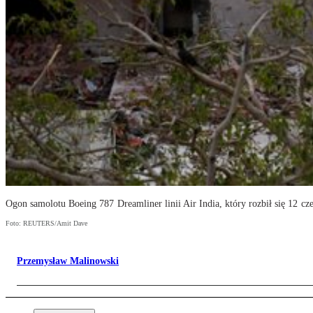
Ogon samolotu Boeing 787 Dreamliner linii Air India, który rozbił się 12 
Foto: REUTERS/Amit Dave
Przemysław Malinowski