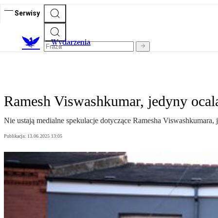
Serwisy
Wydarzenia
Ramesh Viswashkumar, jedyny ocalał
Nie ustają medialne spekulacje dotyczące Ramesha Viswashkumara, je
Publikacja:
13.06.2025 13:05