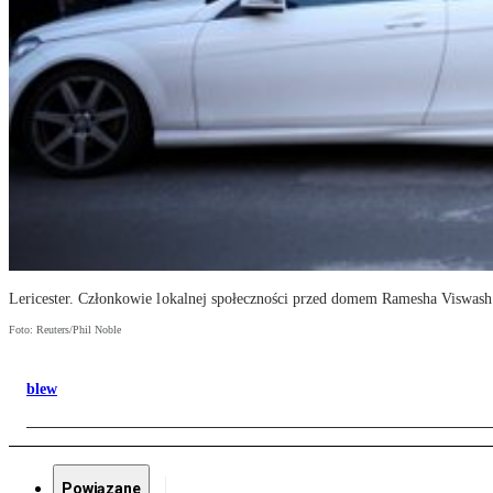
Lericester. Członkowie lokalnej społeczności przed domem Ramesha Viswashk
Foto: Reuters/Phil Noble
blew
Powiązane