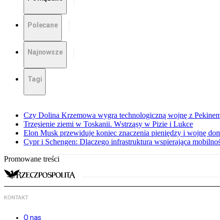
Polecane
Najnowsze
Tagi
Czy Dolina Krzemowa wygra technologiczną wojnę z Pekinem?
Trzęsienie ziemi w Toskanii. Wstrząsy w Pizie i Lukce
Elon Musk przewiduje koniec znaczenia pieniędzy i wojnę do
Cypr i Schengen: Dlaczego infrastruktura wspierająca mobilno
Promowane treści
KONTAKT
O nas