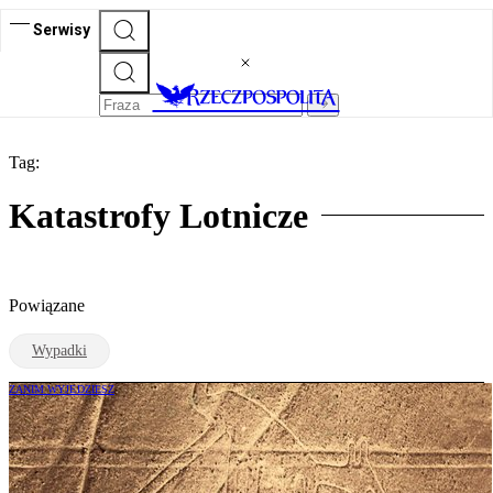
Serwisy
Tag:
Katastrofy Lotnicze
Powiązane
Wypadki
ZANIM WYJEDZIESZ
Katastrofa samolotu w Peru. Zginęło 13
osób – turyści i załoga