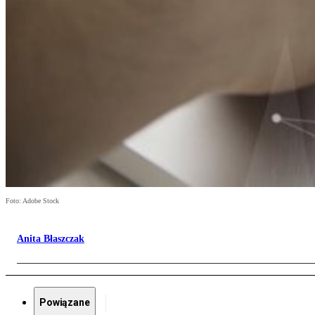
Foto: Adobe Stock
Anita Błaszczak
Powiązane