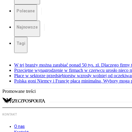
Polecane
Najnowsze
Tagi
W tej branży można zarabiać ponad 50 tys. zł. Dlaczego firmy t
Przeciętne wynagrodzenie w firmach w czerwcu urosło nieco 
Płace w sektorze przedsiębiorstw wzrosły wolniej od oczekiw
Polska goni Niemcy i Francję płacą minimalną. Wybory mogą 
Promowane treści
KONTAKT
O nas