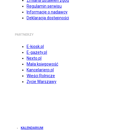
Zmiana ustawień zgód
Regulamin serwisu
Informacje o nadawcy
Deklaracja dostępności
PARTNERZY
E-kiosk.pl
E-gazety.pl
Nexto.pl
Mała księgowość
Kancelarierp.pl
Wieści Rolnicze
Życie Warszawy
KALENDARIUM