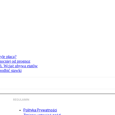
yle płacą?
mocniej od prognoz
ań. Wciąż ubywa etatów
podbić stawki
REGULAMIN
Polityka Prywatności