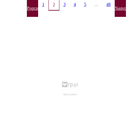
1
3
4
5
...
48
2
Poprzednia
Następna