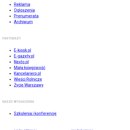
Reklama
Ogłoszenia
Prenumerata
Archiwum
PARTNERZY
E-kiosk.pl
E-gazety.pl
Nexto.pl
Mała księgowość
Kancelarierp.pl
Wieści Rolnicze
Życie Warszawy
NASZE WYDARZENIA
Szkolenia i konferencje