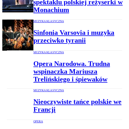
spektaklu polskiej reżyserki w
Monachium
MUZYKA KLASYCZNA
Sinfonia Varsovia i muzyka
przeciwko tyranii
MUZYKA KLASYCZNA
Opera Narodowa. Trudna
wspinaczka Mariusza
Trelińskiego i śpiewaków
MUZYKA KLASYCZNA
Nieoczywiste tańce polskie we
Francji
OPERA