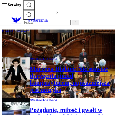
Serwisy
Wydarzenia
MUZYKA KLASYCZNA
Trzydziestoletni Beethoven zaczyna
drugie życie na festiwalu
MUZYKA KLASYCZNA
Marzena Diakun: Nie stawiać
dyrygenta przed
kompozytorem, najważniejsza
jest muzyka
MUZYKA KLASYCZNA
Pożądanie, miłość i gwałt w