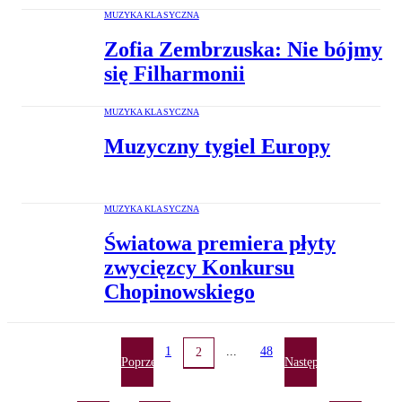
MUZYKA KLASYCZNA
Zofia Zembrzuska: Nie bójmy
się Filharmonii
MUZYKA KLASYCZNA
Muzyczny tygiel Europy
MUZYKA KLASYCZNA
Światowa premiera płyty
zwycięzcy Konkursu
Chopinowskiego
1
...
48
2
Poprzednia
Następna