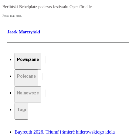
Berliński Bebelplatz podczas festiwalu Oper für alle
Foto: mat. pras.
Jacek Marczyński
Powiązane
Polecane
Najnowsze
Tagi
Bayreuth 2026. Triumf i śmierć hitlerowskiego idola