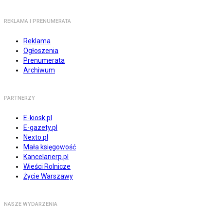
REKLAMA I PRENUMERATA
Reklama
Ogłoszenia
Prenumerata
Archiwum
PARTNERZY
E-kiosk.pl
E-gazety.pl
Nexto.pl
Mała księgowość
Kancelarierp.pl
Wieści Rolnicze
Życie Warszawy
NASZE WYDARZENIA