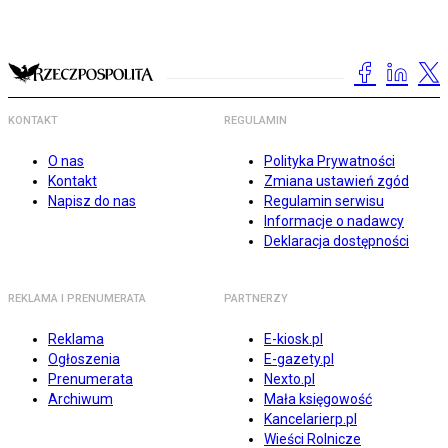
KONTAKT
REGULAMIN
O nas
Polityka Prywatności
Kontakt
Zmiana ustawień zgód
Napisz do nas
Regulamin serwisu
Informacje o nadawcy
Deklaracja dostępności
REKLAMA I PRENUMERATA
PARTNERZY
Reklama
E-kiosk.pl
Ogłoszenia
E-gazety.pl
Prenumerata
Nexto.pl
Archiwum
Mała księgowość
Kancelarierp.pl
Wieści Rolnicze