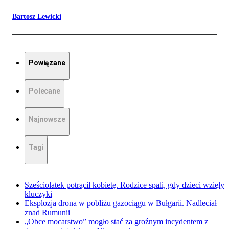
Bartosz Lewicki
Powiązane
Polecane
Najnowsze
Tagi
Sześciolatek potrącił kobietę. Rodzice spali, gdy dzieci wzięły
kluczyki
Eksplozja drona w pobliżu gazociągu w Bułgarii. Nadleciał
znad Rumunii
„Obce mocarstwo” mogło stać za groźnym incydentem z